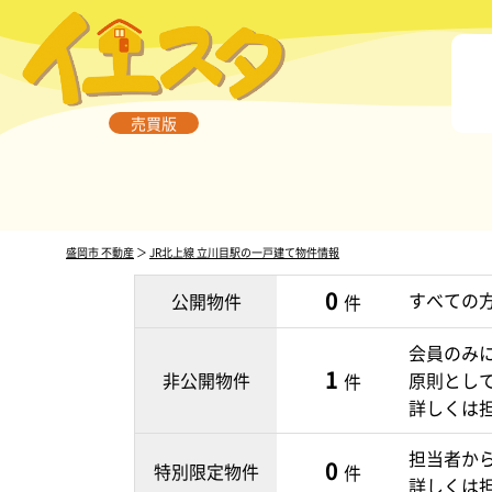
売買版
盛岡市 不動産
＞
JR北上線 立川目駅の一戸建て物件情報
0
すべての
公開物件
件
会員のみ
1
非公開物件
原則とし
件
詳しくは
担当者か
0
特別限定物件
件
詳しくは