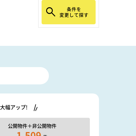
条件を
変更して探す
大幅アップ!
公開物件＋
非公開物件
1,509