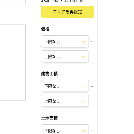
JR北上線「立川目」駅
エリアを再設定
価格
～
建物面積
～
土地面積
～