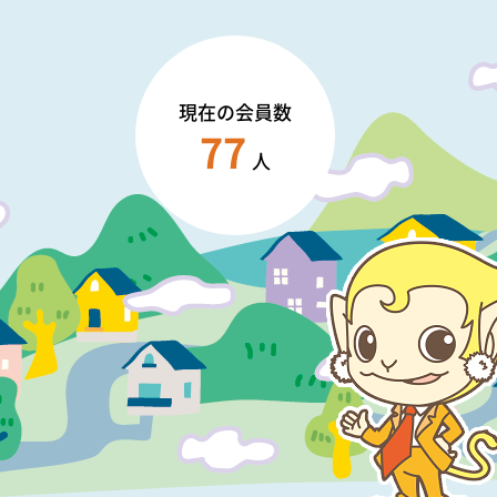
現在の会員数
77
人