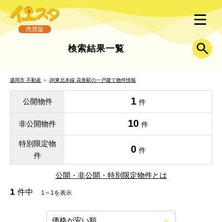
売買版
検索結果一覧
盛岡市 不動産
＞
JR東北本線 花巻駅の一戸建て物件情報
1
公開物件
件
10
非公開物件
件
特別限定物
0
件
件
公開・非公開・特別限定物件とは
1
件中
1～1を表示