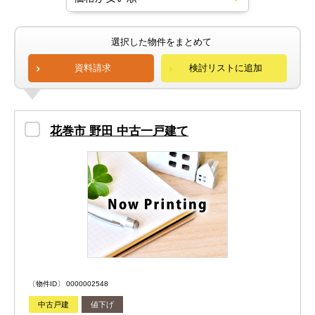
選択した物件をまとめて
資料請求
検討リストに追加
花巻市 野田 中古一戸建て
〔物件ID〕 0000002548
中古戸建
値下げ