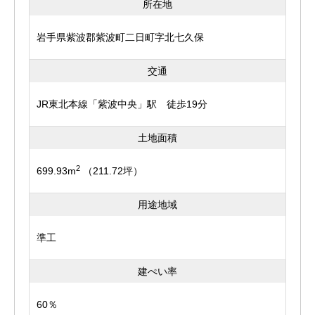
所在地
岩手県紫波郡紫波町二日町字北七久保
交通
JR東北本線「紫波中央」駅 徒歩19分
土地面積
2
699.93m
（211.72坪）
用途地域
準工
建ぺい率
60％