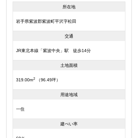
所在地
岩手県紫波郡紫波町平沢字松田
交通
JR東北本線「紫波中央」駅 徒歩14分
土地面積
2
319.00m
（96.49坪）
用途地域
一住
建ぺい率