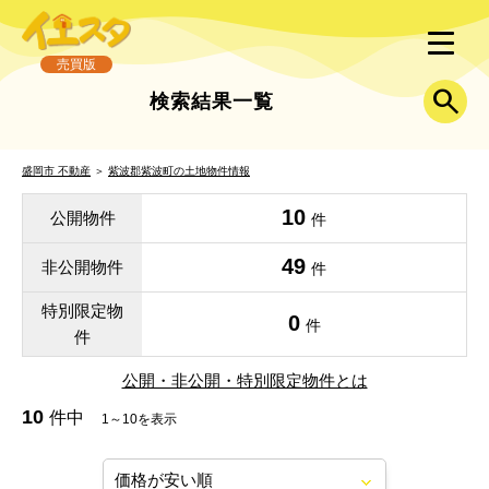
売買版
検索結果一覧
盛岡市 不動産
＞
紫波郡紫波町の土地物件情報
10
公開物件
件
49
非公開物件
件
特別限定物
0
件
件
公開・非公開・特別限定物件とは
10
件中
1～10を表示