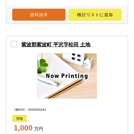
資料請求
検討リスト
に追加
紫波郡紫波町 平沢字松田 土地
〔物件ID〕 0000003263
売地
1,000
万円