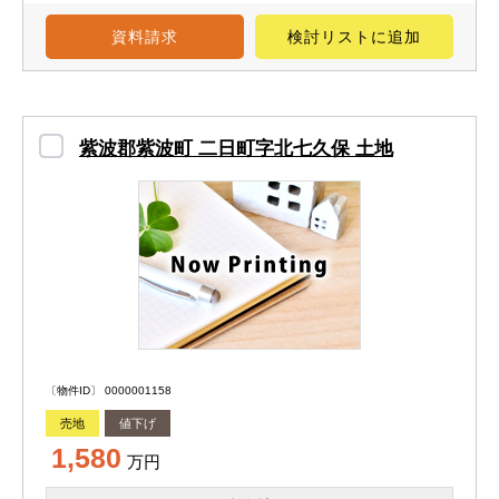
資料請求
検討リスト
に追加
紫波郡紫波町 二日町字北七久保 土地
〔物件ID〕 0000001158
売地
値下げ
1,580
万円