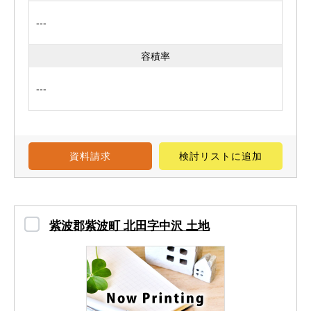
---
容積率
---
資料請求
検討リスト
に追加
紫波郡紫波町 北田字中沢 土地