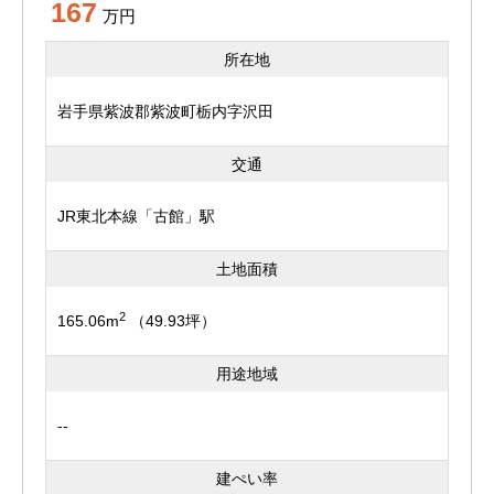
167
万円
所在地
岩手県紫波郡紫波町栃内字沢田
交通
JR東北本線「古館」駅
土地面積
2
165.06m
（49.93坪）
用途地域
--
建ぺい率