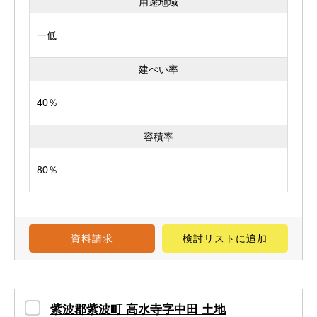
用途地域
一低
建ぺい率
40％
容積率
80％
資料請求
検討リスト
に追加
紫波郡紫波町 高水寺字中田 土地