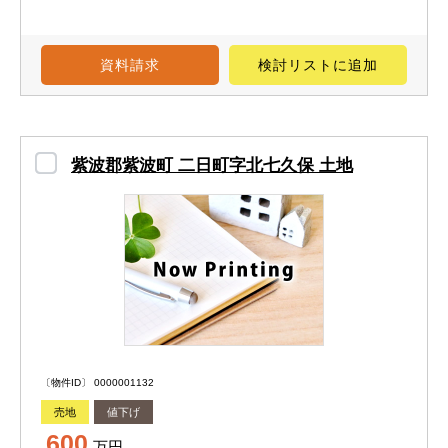
資料請求
検討リスト
に追加
紫波郡紫波町 二日町字北七久保 土地
〔物件ID〕 0000001132
売地
値下げ
600
万円