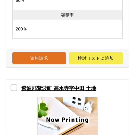
60％
容積率
200％
資料請求
検討リスト
に追加
紫波郡紫波町 高水寺字中田 土地