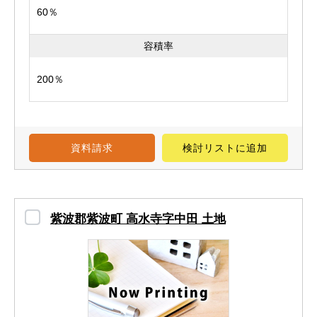
60％
容積率
200％
資料請求
検討リスト
に追加
紫波郡紫波町 高水寺字中田 土地