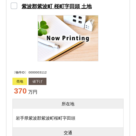
紫波郡紫波町 桜町字田頭 土地
〔物件ID〕 0000003112
売地
値下げ
370
万円
所在地
岩手県紫波郡紫波町桜町字田頭
交通