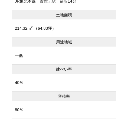
JR東北本線「古館」駅 徒歩14分
土地面積
2
214.32m
（64.83坪）
用途地域
一低
建ぺい率
40％
容積率
80％