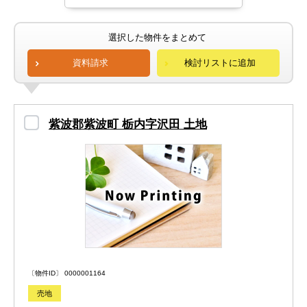
選択した物件をまとめて
資料請求
検討リストに追加
紫波郡紫波町 栃内字沢田 土地
〔物件ID〕 0000001164
売地