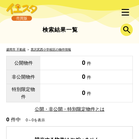
売買版
検索結果一覧
盛岡市 不動産
＞
黒沢尻西小学校区の物件情報
0
公開物件
件
0
非公開物件
件
特別限定物
0
件
件
公開・非公開・特別限定物件とは
0
件中
0～0を表示