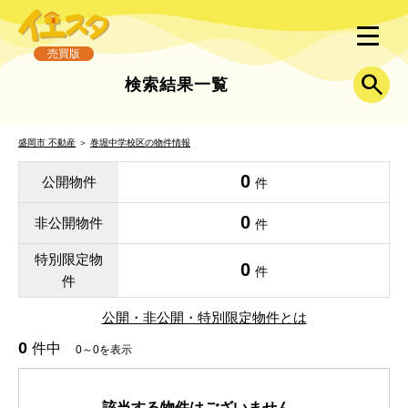
売買版
検索結果一覧
盛岡市 不動産
＞
巻堀中学校区の物件情報
0
公開物件
件
0
非公開物件
件
特別限定物
0
件
件
公開・非公開・特別限定物件とは
0
件中
0～0を表示
該当する物件はございません。