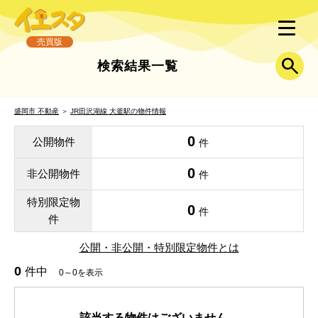
売買版
検索結果一覧
盛岡市 不動産
＞
JR田沢湖線 大釜駅の物件情報
0
公開物件
件
0
非公開物件
件
特別限定物
0
件
件
公開・非公開・特別限定物件とは
0
件中
0～0を表示
該当する物件はございません。