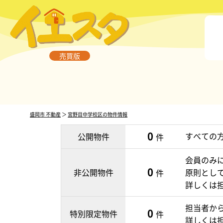
売買版
盛岡市 不動産
＞
宮野目中学校区の物件情報
0
すべての
公開物件
件
会員のみ
0
非公開物件
原則とし
件
詳しくは
担当者か
0
特別限定物件
件
詳しくは