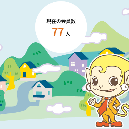
現在の会員数
77
人