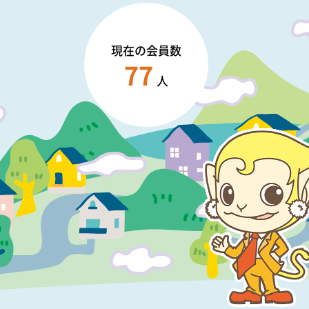
現在の会員数
77
人