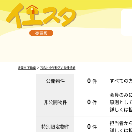
売買版
盛岡市 不動産
＞
石鳥谷中学校区の物件情報
0
すべての
公開物件
件
会員のみ
0
非公開物件
原則とし
件
詳しくは
担当者か
0
特別限定物件
件
詳しくは