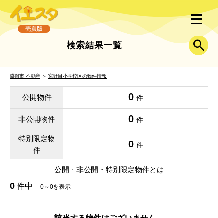
売買版
検索結果一覧
盛岡市 不動産
＞
宮野目小学校区の物件情報
0
公開物件
件
0
非公開物件
件
特別限定物
0
件
件
公開・非公開・特別限定物件とは
0
件中
0～0を表示
該当する物件はございません。