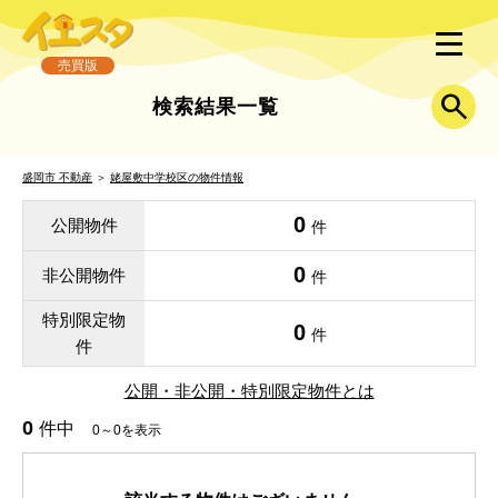
売買版
検索結果一覧
盛岡市 不動産
＞
姥屋敷中学校区の物件情報
0
公開物件
件
0
非公開物件
件
特別限定物
0
件
件
公開・非公開・特別限定物件とは
0
件中
0～0を表示