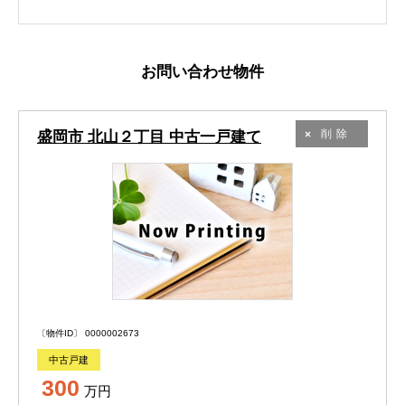
お問い合わせ物件
盛岡市 北山２丁目 中古一戸建て
削除
〔物件ID〕 0000002673
中古戸建
300
万円