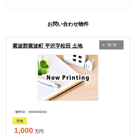
お問い合わせ物件
紫波郡紫波町 平沢字松田 土地
削除
〔物件ID〕 0000003263
売地
1,000
万円