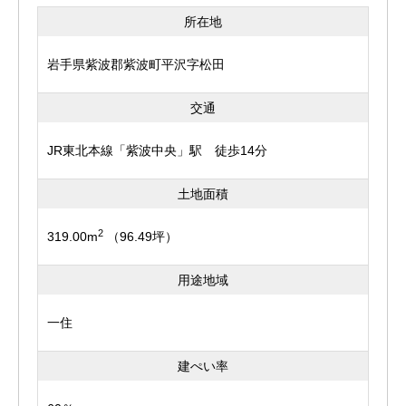
所在地
岩手県紫波郡紫波町平沢字松田
交通
JR東北本線「紫波中央」駅 徒歩14分
土地面積
2
319.00m
（96.49坪）
用途地域
一住
建ぺい率