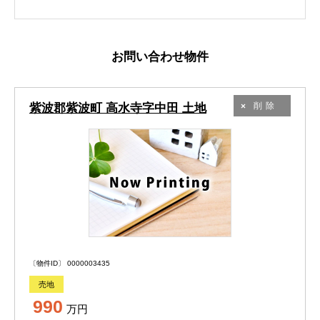
お問い合わせ物件
紫波郡紫波町 高水寺字中田 土地
削除
〔物件ID〕 0000003435
売地
990
万円