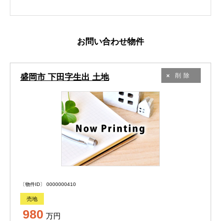
お問い合わせ物件
盛岡市 下田字生出 土地
削除
〔物件ID〕 0000000410
売地
980
万円