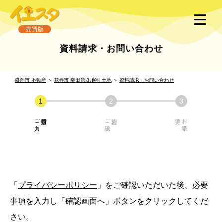
売買版
資料請求・お問い合わせ
盛岡市 不動産
＞
花巻市 幸田第８地割 土地
＞
資料請求・お問い合わせ
ご入力
必須項目の
ご確認
内容の
お手続き
「
プライバシーポリシー
」をご確認いただいた後、必要
事項を入力し「確認画面へ」ボタンをクリックしてくだ
さい。