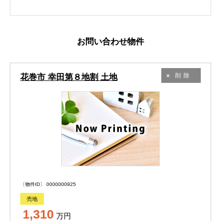
お問い合わせ物件
花巻市 幸田第８地割 土地
削除
〔物件ID〕 0000000925
売地
1,310
万円