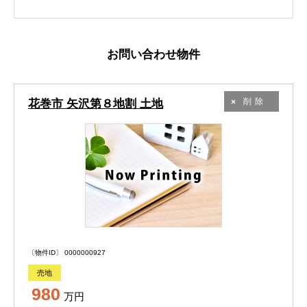
お問い合わせ物件
花巻市 矢沢第８地割 土地
削除
〔物件ID〕 0000000927
売地
980
万円