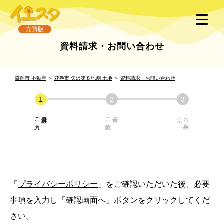
売買版
資料請求・お問い合わせ
盛岡市 不動産
＞
花巻市 矢沢第８地割 土地
＞
資料請求・お問い合わせ
ご入力
必須項目の
ご確認
内容の
お手続き
「
プライバシーポリシー
」をご確認いただいた後、必要
事項を入力し「確認画面へ」ボタンをクリックしてくだ
さい。