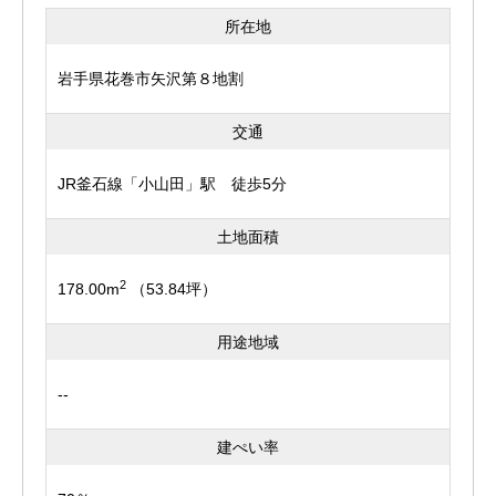
所在地
岩手県花巻市矢沢第８地割
交通
JR釜石線「小山田」駅 徒歩5分
土地面積
2
178.00m
（53.84坪）
用途地域
--
建ぺい率