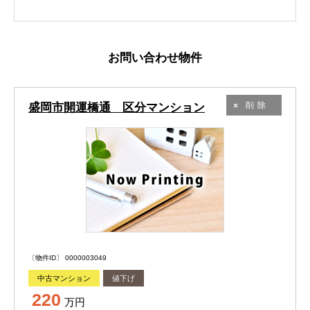
お問い合わせ物件
盛岡市開運橋通 区分マンション
削除
〔物件ID〕 0000003049
中古マンション
値下げ
220
万円