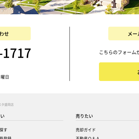
わせ
メー
-1717
こちらのフォーム
日曜日
スタ盛岡店
たい
売りたい
探す
売却ガイド
員登録
不動産Ｑ＆Ａ