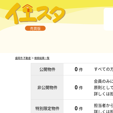
売買版
盛岡市 不動産
＞
検索結果一覧
0
すべての
公開物件
件
会員のみ
0
非公開物件
原則とし
件
詳しくは
担当者か
0
特別限定物件
件
詳しくは