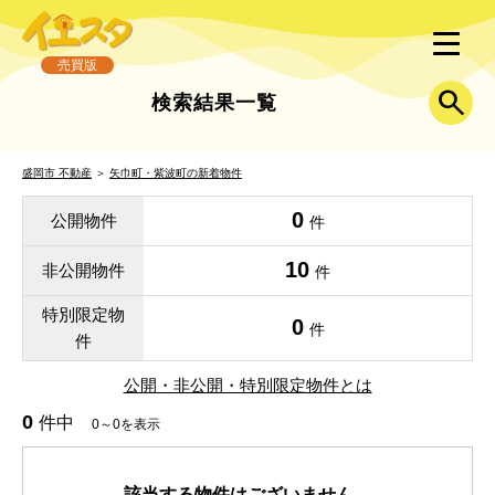
売買版
検索結果一覧
盛岡市 不動産
＞
矢巾町・紫波町の新着物件
0
公開物件
件
10
非公開物件
件
特別限定物
0
件
件
公開・非公開・特別限定物件とは
0
件中
0～0を表示
該当する物件はございません。