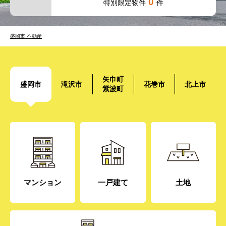
0
特別限定物件
件
盛岡市 不動産
矢巾町
盛岡市
滝沢市
花巻市
北上市
紫波町
マンション
一戸建て
土地