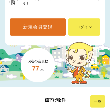
り！
新規会員登録
ログイン
現在の会員数
77
人
値下げ物件
一覧