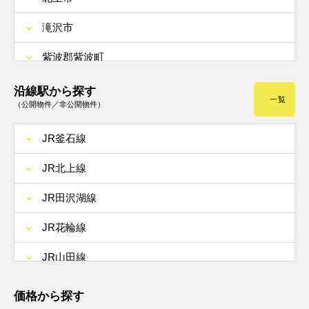
滝沢市
紫波郡紫波町
紫波郡矢巾町
沿線駅から探す
一覧
（公開物件／非公開物件）
JR釜石線
JR北上線
JR田沢湖線
JR花輪線
JR山田線
JR奥羽本線
価格から探す