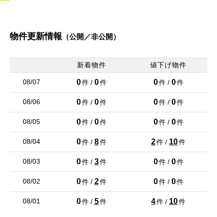
値下げ
盛岡市 南仙北３丁目 新築一戸建て
2,990万円
物件更新情報
（公開／非公開）
2
建物面積 111.37m
26/08/01
新着物件
値下げ物件
値下げ
0
0
0
0
08/07
件 /
件
件 /
件
盛岡市 下米内１丁目 新築一戸建て
2,390万円
0
0
0
0
08/06
件 /
件
件 /
件
2
建物面積 110.95m
0
0
0
0
08/05
件 /
件
件 /
件
26/08/01
0
8
2
10
08/04
件 /
件
件 /
件
値下げ
盛岡市 南仙北３丁目 新築一戸建て
0
3
0
0
08/03
件 /
件
件 /
件
3,090万円
2
建物面積 105.78m
0
2
0
0
08/02
件 /
件
件 /
件
26/08/01
0
5
4
10
08/01
件 /
件
件 /
件
値下げ