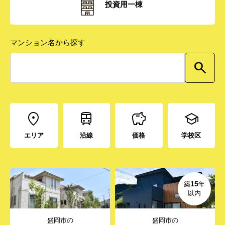
投資用一棟
マンション名から探す
エリア
沿線
価格
学校区
15
築
年
以内
盛岡市の
盛岡市の