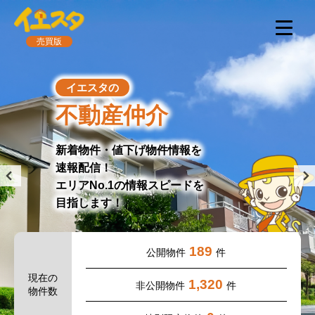
売買版
イエスタの
不動産仲介
新着物件・値下げ物件情報を
速報配信！
エリアNo.1の情報スピードを
目指します！
189
公開物件
件
現在の
1,320
非公開物件
件
物件数