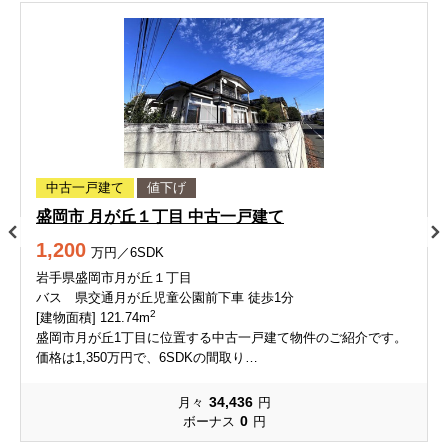
中古一戸建て
値下げ
盛岡市 月が丘１丁目 中古一戸建て
1,200
万円／6SDK
岩手県盛岡市月が丘１丁目
バス 県交通月が丘児童公園前下車 徒歩1分
2
[建物面積] 121.74m
盛岡市月が丘1丁目に位置する中古一戸建て物件のご紹介です。
価格は1,350万円で、6SDKの間取り…
34,436
月々
円
0
ボーナス
円