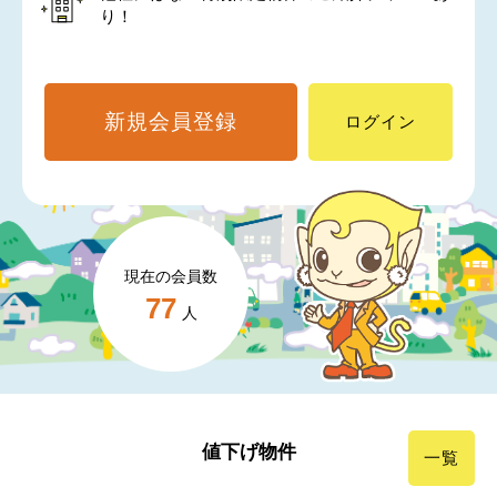
り！
新規会員登録
ログイン
現在の会員数
77
人
値下げ物件
一覧