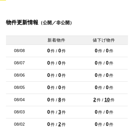
値下げ
盛岡市 南仙北３丁目 新築一戸建て
2,990万円
物件更新情報
（公開／非公開）
2
建物面積 111.37m
26/08/01
新着物件
値下げ物件
値下げ
0
0
0
0
08/08
件 /
件
件 /
件
盛岡市 下米内１丁目 新築一戸建て
2,390万円
0
0
0
0
08/07
件 /
件
件 /
件
2
建物面積 110.95m
0
0
0
0
08/06
件 /
件
件 /
件
26/08/01
0
0
0
0
08/05
件 /
件
件 /
件
値下げ
盛岡市 南仙北３丁目 新築一戸建て
0
8
2
10
08/04
件 /
件
件 /
件
3,090万円
2
建物面積 105.78m
0
3
0
0
08/03
件 /
件
件 /
件
26/08/01
0
2
0
0
08/02
件 /
件
件 /
件
値下げ