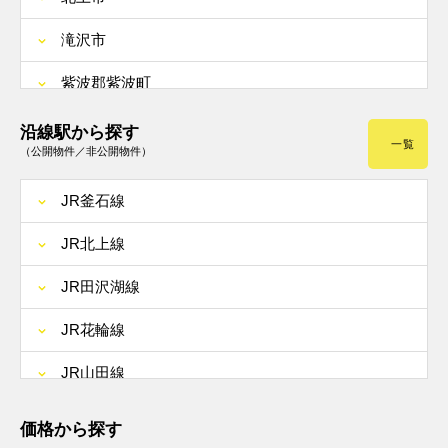
滝沢市
紫波郡紫波町
紫波郡矢巾町
沿線駅から探す
一覧
（公開物件／非公開物件）
JR釜石線
JR北上線
JR田沢湖線
JR花輪線
JR山田線
JR奥羽本線
価格から探す