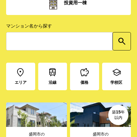
投資用一棟
マンション名から探す
エリア
沿線
価格
学校区
15
築
年
以内
盛岡市の
盛岡市の