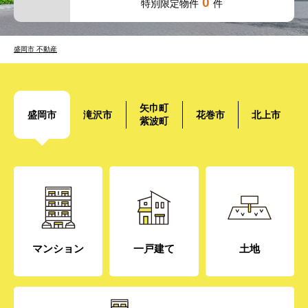
盛岡市 不動産
矢巾町
盛岡市
滝沢市
花巻市
北上市
紫波町
マンション
一戸建て
土地