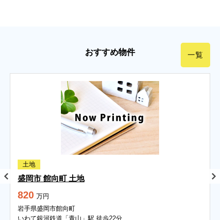
おすすめ物件
一覧
土地
盛岡市 館向町 土地
820
万円
岩手県盛岡市館向町
いわて銀河鉄道「青山」駅 徒歩22分