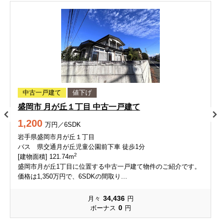
中古一戸建て
値下げ
盛岡市 月が丘１丁目 中古一戸建て
1,200
万円／6SDK
岩手県盛岡市月が丘１丁目
バス 県交通月が丘児童公園前下車 徒歩1分
2
[建物面積] 121.74m
盛岡市月が丘1丁目に位置する中古一戸建て物件のご紹介です。
価格は1,350万円で、6SDKの間取り…
34,436
月々
円
0
ボーナス
円