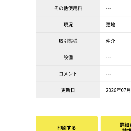
その他使用料
---
現況
更地
取引態様
仲介
設備
---
コメント
---
更新日
2026年07
詳細
印刷する
請