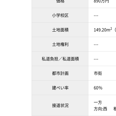
価格
890万円
小学校区
---
2
土地面積
149.20m
（
土地権利
---
私道負担／私道面積
---
都市計画
市街
建ぺい率
60％
一方
接道状況
方向:西 種