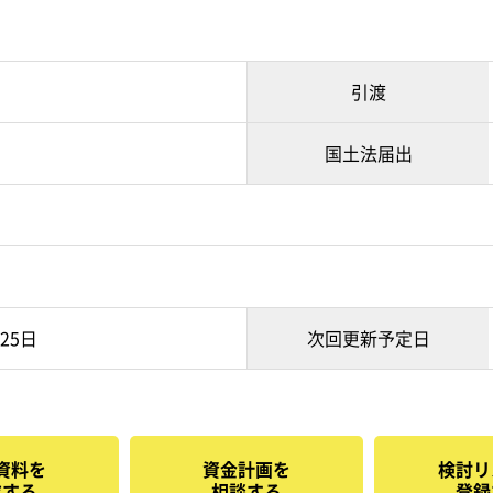
引渡
国土法届出
月25日
次回更新予定日
資料を
資金計画を
検討リ
求する
相談する
登録