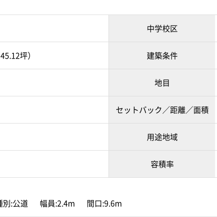
中学校区
45.12坪）
建築条件
地目
セットバック／距離／面積
用途地域
容積率
別:公道 幅員:2.4m 間口:9.6m