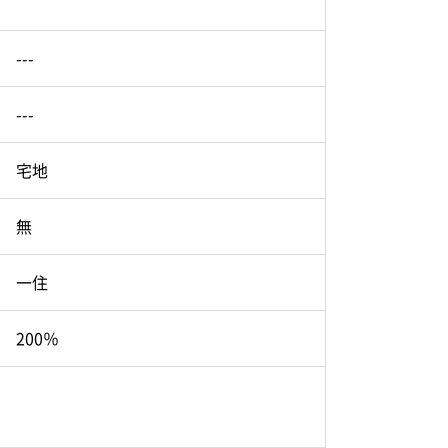
---
---
宅地
無
一住
200％