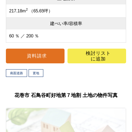
2
217.18m
（65.69坪）
建ぺい率/容積率
60 ％ ／ 200 ％
検討リスト
資料請求
に追加
南面道路
更地
花巻市 石鳥谷町好地第７地割 土地の物件写真