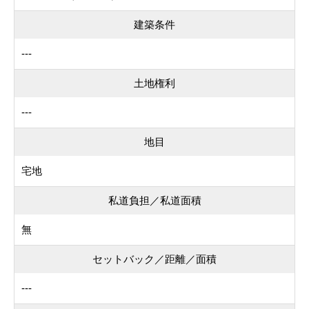
建築条件
---
土地権利
---
地目
宅地
私道負担／私道面積
無
セットバック／距離／面積
---