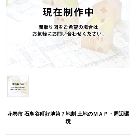
花巻市 石鳥谷町好地第７地割 土地のＭＡＰ・周辺環
境