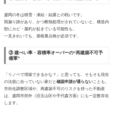
盛岡の冬は積雪・凍結・結露との戦いです。
雨漏り跡があり、かつ断熱処理がされていないと、構造内
部にカビ・腐朽が起きている可能性も。
一見きれいでも、屋根裏点検が必須です。
③ 建ぺい率・容積率オーバーの“再建築不可予
備軍”
「リノベで増築できるかな？」と思っても、そもそも現在
の法規に合っていない家だと
確認申請が通らない
ことも。
市街化調整区域や、再建築不可のリスクを持った不動産
は、盛岡市郊外（旧玉山区や手代森方面）にも一定数存在
します。