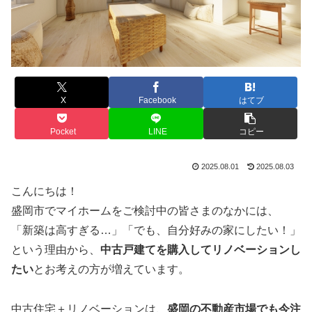
X
Facebook
はてブ
Pocket
LINE
コピー
2025.08.01
2025.08.03
こんにちは！
盛岡市でマイホームをご検討中の皆さまのなかには、
「新築は高すぎる…」「でも、自分好みの家にしたい！」
という理由から、
中古戸建てを購入してリノベーションし
たい
とお考えの方が増えています。
中古住宅＋リノベーションは、
盛岡の不動産市場でも今注