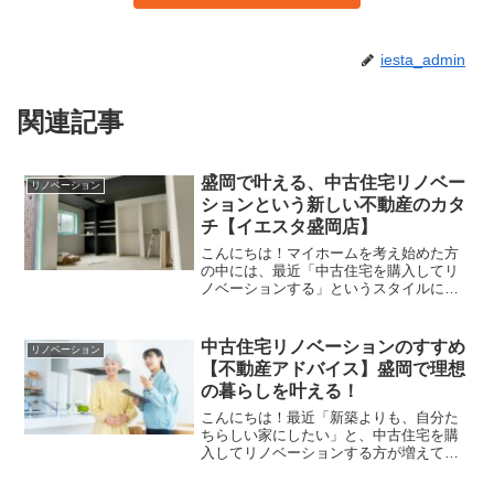
iesta_admin
関連記事
盛岡で叶える、中古住宅リノベー
リノベーション
ションという新しい不動産のカタ
チ【イエスタ盛岡店】
こんにちは！マイホームを考え始めた方
の中には、最近「中古住宅を購入してリ
ノベーションする」というスタイルに興
味を持つ方が増えています。とくにここ
盛岡では、立地や広さ、費用面から考え
ても中古住宅という不動産の選択肢がと
中古住宅リノベーションのすすめ
リノベーション
っても魅力的なんです。こ...
【不動産アドバイス】盛岡で理想
の暮らしを叶える！
こんにちは！最近「新築よりも、自分た
ちらしい家にしたい」と、中古住宅を購
入してリノベーションする方が増えてい
ます。ここ盛岡でも、そんなご相談がと
ても増えているんです。今回は、盛岡で